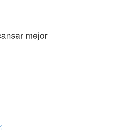
cansar mejor
7)