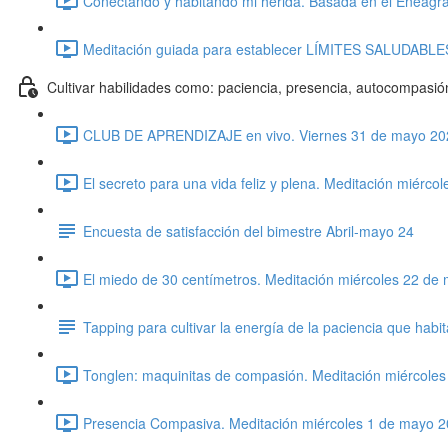
Conectando y habitando mi herida. Basada en el Eneagra
Meditación guiada para establecer LÍMITES SALUDABLES.
Cultivar habilidades como: paciencia, presencia, autocompasión
CLUB DE APRENDIZAJE en vivo. Viernes 31 de mayo 202
El secreto para una vida feliz y plena. Meditación miérc
Encuesta de satisfacción del bimestre Abril-mayo 24
El miedo de 30 centímetros. Meditación miércoles 22 de
Tapping para cultivar la energía de la paciencia que hab
Tonglen: maquinitas de compasión. Meditación miércoles
Presencia Compasiva. Meditación miércoles 1 de mayo 2