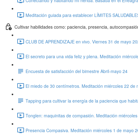
Conectando y habitando mi herida. Basada en el Eneagra
Meditación guiada para establecer LÍMITES SALUDABLES.
Cultivar habilidades como: paciencia, presencia, autocompasión
CLUB DE APRENDIZAJE en vivo. Viernes 31 de mayo 202
El secreto para una vida feliz y plena. Meditación miérc
Encuesta de satisfacción del bimestre Abril-mayo 24
El miedo de 30 centímetros. Meditación miércoles 22 de
Tapping para cultivar la energía de la paciencia que hab
Tonglen: maquinitas de compasión. Meditación miércoles
Presencia Compasiva. Meditación miércoles 1 de mayo 2