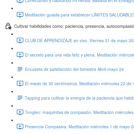
Conectando y habitando mi herida. Basada en el Eneagra
Meditación guiada para establecer LÍMITES SALUDABLES.
Cultivar habilidades como: paciencia, presencia, autocompasión
CLUB DE APRENDIZAJE en vivo. Viernes 31 de mayo 202
El secreto para una vida feliz y plena. Meditación miérc
Encuesta de satisfacción del bimestre Abril-mayo 24
El miedo de 30 centímetros. Meditación miércoles 22 de
Tapping para cultivar la energía de la paciencia que hab
Tonglen: maquinitas de compasión. Meditación miércoles
Presencia Compasiva. Meditación miércoles 1 de mayo 2